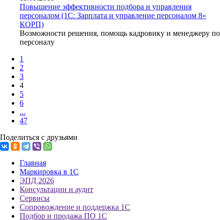
Повышение эффективности подбора и управления
персоналом (1С: Зарплата и управление персоналом 8»
КОРП)
Возможности решения, помощь кадровику и менеджеру по
персоналу
1
2
3
4
5
6
...
47
Поделиться с друзьями
Главная
Маркировка в 1С
ЭПД 2026
Консультации и аудит
Сервисы
Сопровождение и поддержка 1С
Подбор и продажа ПО 1С