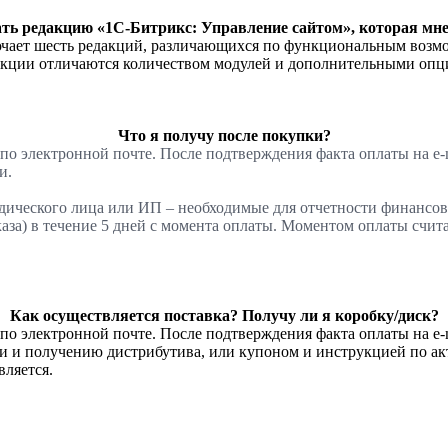
ть редакцию «1С-Битрикс: Управление сайтом», которая мне
ает шесть редакций, различающихся по функциональным возмож
акции отличаются количеством модулей и дополнительными опц
Что я получу после покупки?
о электронной почте. После подтверждения факта оплаты на e-m
и.
идического лица или ИП – необходимые для отчетности финан
аза) в течение 5 дней с момента оплаты. Моментом оплаты счит
Как осуществляется поставка? Получу ли я коробку/диск?
о электронной почте. После подтверждения факта оплаты на e-m
и и получению дистрибутива, или купоном и инструкцией по а
вляется.