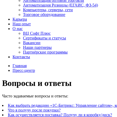
Автоматизация оптовой торговли
Автоматизация Розницы (ЕГАИС, ФЗ-54)
Компьютеры, серверы, сети
Торговое оборудование
Карьера
Наш опыт
О нас
ВЦ Софт Плюс
Сертификаты и статусы
Вакансии
Наши партнеры
Партнёрские программы
Контакты
Главная
Пресс-центр
Вопросы и ответы
Часто задаваемые вопросы и ответы:
Как выбрать редакцию «1С-Битрикс: Управление сайтом», к
Что я получу после покупки?
Как осуществляется поставка? Получу ли я коробку/диск?