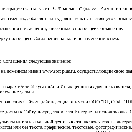
истрацией сайта "Сайт 1С-Франчайзи" (далее – Администрация 
ремя изменять, добавлять или удалять пункты настоящего Соглаш
оглашения и изменений, внесенных в настоящее Соглашение.
верку настоящего Соглашения на наличие изменений в нем.
о Соглашения следующее значение:
 на доменном имени www.soft-plus.ru, осуществляющий свою де
 Товарах и/или Услугах и/или Иных ценностях для пользователя
получение услуги.
на управления Сайтом, действующие от имени ООО "ВЦ СОФТ 
ющее доступ к Сайту, посредством сети Интернет и использующее 
езультаты интеллектуальной деятельности, включая тексты литер
кстом или без текста, графические, текстовые, фотографические