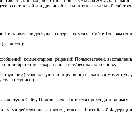
ия товарных знаков, логотипы, программы для ЭВМ, базы данных
го в состав Сайта и другие объекты интеллектуальной собствен
ие Пользователю доступа к содержащимся на Сайте Товарам и/и
 (сервисов):
ообщений, комментариев, рецензий Пользователей, выставления
и о приобретении Товара на платной/бесплатной основе;
уществующие (реально функционирующие) на данный момент услу
слуги (сервисы).
учая доступ к Сайту Пользователь считается присоединившимся 
я нормами действующего законодательства Российской Федераци