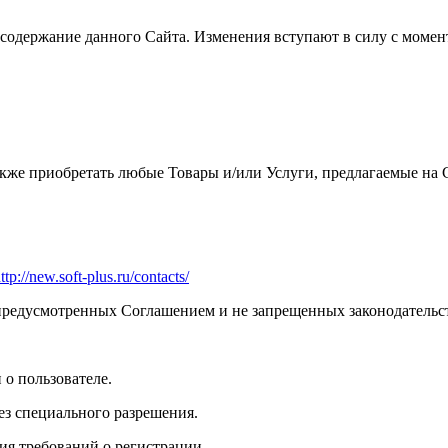
ь содержание данного Сайта. Изменения вступают в силу с моме
акже приобретать любые Товары и/или Услуги, предлагаемые на 
ttp://new.soft-plus.ru/contacts/
, предусмотренных Соглашением и не запрещенных законодатель
 о пользователе.
ез специального разрешения.
ия требований о регистрации.