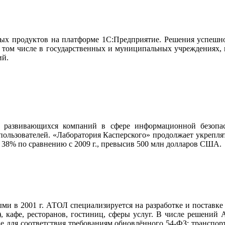
 продуктов на платформе 1С:Предприятие. Решения успешно и
 в том числе в государственных и муниципальных учреждениях, 
ий.
о развивающихся компаний в сфере информационной безопа
льзователей. «Лаборатория Касперского» продолжает укреплят
а 38% по сравнению с 2009 г., превысив 500 млн долларов США.
 в 2001 г. АТОЛ специализируется на разработке и поставке 
od), кафе, ресторанов, гостиниц, сферы услуг. В числе решен
е для соответствия требованиям обновлённого 54-ФЗ; транспо