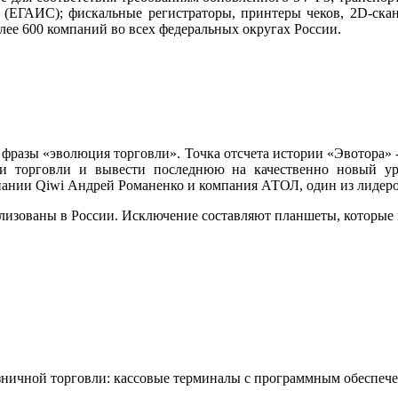
я (ЕГАИС); фискальные регистраторы, принтеры чеков, 2D-ска
лее 600 компаний во всех федеральных округах России.
 фразы «эволюция торговли». Точка отсчета истории «Эвотора» - 
ли торговли и вывести последнюю на качественно новый ур
ании Qiwi Андрей Романенко и компания АТОЛ, один из лидеро
еализованы в России. Исключение составляют планшеты, которые 
зничной торговли: кассовые терминалы с программным обеспече