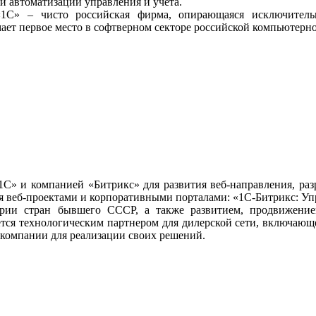
и автоматизации управления и учета.
«1С» – чисто российская фирма, опирающаяся исключител
ет первое место в софтверном секторе российской компьютерн
 «1С» и компанией «Битрикс» для развития веб-направления, 
я веб-проектами и корпоративными порталами: «1С-Битрикс: Уп
рии стран бывшего СССР, а также развитием, продвижение
ется технологическим партнером для дилерской сети, включающе
 компании для реализации своих решений.