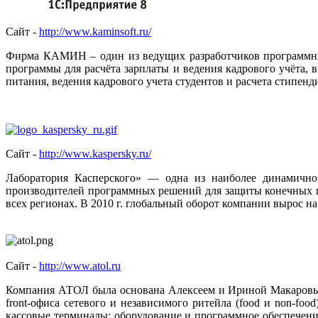
Сайт -
http://www.kaminsoft.ru/
Фирма КАМИН – один из ведущих разработчиков программных
программы для расчёта зарплаты и ведения кадрового учёта,
питания, ведения кадрового учета студентов и расчета стипенд
Сайт -
http://www.kaspersky.ru/
Лаборатория Касперского» — одна из наиболее динамичн
производителей программных решений для защиты конечных по
всех регионах. В 2010 г. глобальный оборот компании вырос н
Сайт -
http://www.atol.ru
Компания АТОЛ была основана Алексеем и Ириной Макаровыми
front-офиса сетевого и независимого ритейла (food и non-fo
кассовые терминалы; оборудование и программное обеспечени