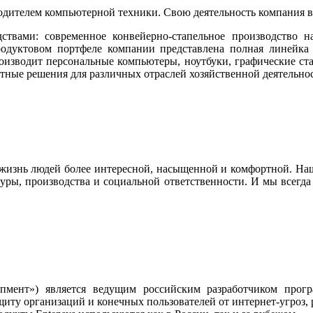
дителем компьютерной техники. Свою деятельность компания ве
ствами: современное конвейерно-стапельное производство 
дуктовом портфеле компании представлена полная линейка 
оизводит персональные компьютеры, ноутбуки, графические ст
тные решения для различных отраслей хозяйственной деятельно
я жизнь людей более интересной, насыщенной и комфортной. Наш
уры, производства и социальной ответственности. И мы всегда 
опмент») является ведущим российским разработчиком про
ащиту организаций и конечных пользователей от интернет-угроз,