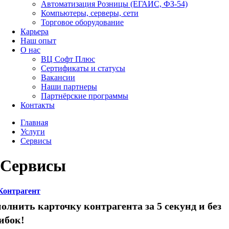
Автоматизация Розницы (ЕГАИС, ФЗ-54)
Компьютеры, серверы, сети
Торговое оборудование
Карьера
Наш опыт
О нас
ВЦ Софт Плюс
Сертификаты и статусы
Вакансии
Наши партнеры
Партнёрские программы
Контакты
Главная
Услуги
Сервисы
Сервисы
Контрагент
олнить карточку контрагента за 5 секунд и без
ибок!