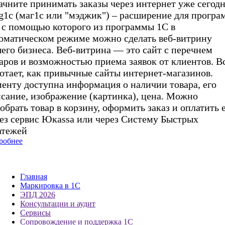
ачните принимать заказы через интернет уже сегод
1c (маг1с или "мэджик") – расширение для програ
 с помощью которого из программы 1С в
оматическом режиме можно сделать веб-витрину
его бизнеса. Веб-витрина — это сайт с перечнем
аров и возможностью приема заявок от клиентов. В
отает, как привычные сайты интернет-магазинов.
енту доступна информация о наличии товара, его
сание, изображение (картинка), цена. Можно
обрать товар в корзину, оформить заказ и оплатить 
ез сервис Юкаssа
или через Систему Быстрых
атежей
робнее
Главная
Маркировка в 1С
ЭПД 2026
Консультации и аудит
Сервисы
Сопровождение и поддержка 1С