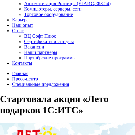
Автоматизация Розницы (ЕГАИС, ФЗ-54)
Компьютеры, серверы, сети
Торговое оборудование
Карьера
Наш опыт
О нас
ВЦ Софт Плюс
Сертификаты и статусы
Вакансии
Наши партнеры
Партнёрские программы
Контакты
Главная
Пресс-центр
Специальные предложения
Стартовала акция «Лето
подарков 1С:ИТС»