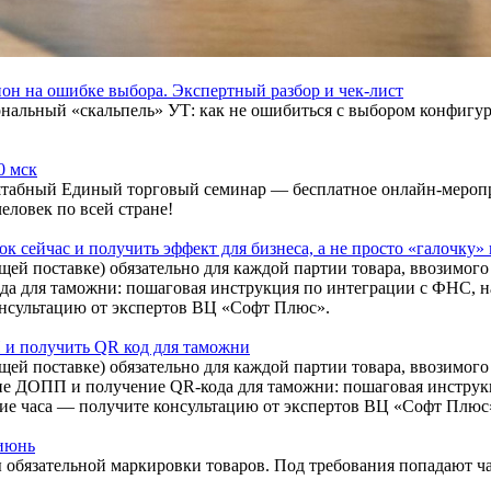
он на ошибке выбора. Экспертный разбор и чек-лист
льный «скальпель» УТ: как не ошибиться с выбором конфигура
0 мск
сштабный Единый торговый семинар — бесплатное онлайн-меропр
еловек по всей стране!
к сейчас и получить эффект для бизнеса, а не просто «галочку» 
й поставке) обязательно для каждой партии товара, ввозимого 
а для таможни: пошаговая инструкция по интеграции с ФНС, н
онсультацию от экспертов ВЦ «Софт Плюс».
 и получить QR код для таможни
ей поставке) обязательно для каждой партии товара, ввозимого
ние ДОПП и получение QR-кода для таможни: пошаговая инстру
ие часа — получите консультацию от экспертов ВЦ «Софт Плюс
 июнь
 обязательной маркировки товаров. Под требования попадают ча