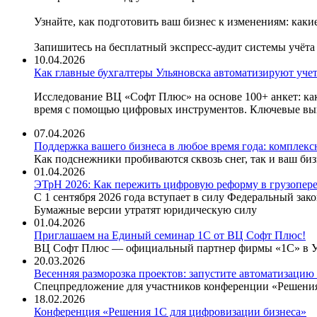
Узнайте, как подготовить ваш бизнес к изменениям: как
Запишитесь на бесплатный экспресс-аудит системы учёта
10.04.2026
Как главные бухгалтеры Ульяновска автоматизируют учет
Исследование ВЦ «Софт Плюс» на основе 100+ анкет: как
время с помощью цифровых инструментов. Ключевые выв
07.04.2026
Поддержка вашего бизнеса в любое время года: комплекс
Как подснежники пробиваются сквозь снег, так и ваш б
01.04.2026
ЭТрН 2026: Как пережить цифровую реформу в грузопере
С 1 сентября 2026 года вступает в силу Федеральный за
Бумажные версии утратят юридическую силу
01.04.2026
Приглашаем на Единый семинар 1С от ВЦ Софт Плюс!
ВЦ Софт Плюс — официальный партнер фирмы «1С» в Улья
20.03.2026
Весенняя разморозка проектов: запустите автоматизацию 
Спецпредложение для участников конференции «Решения 
18.02.2026
Конференция «Решения 1С для цифровизации бизнеса»