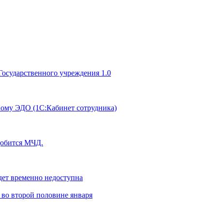
Государственного учреждения 1.0
вому ЭДО (1С:Кабинет сотрудника)
адобится МЧД.
дет временно недоступна
 во второй половине января